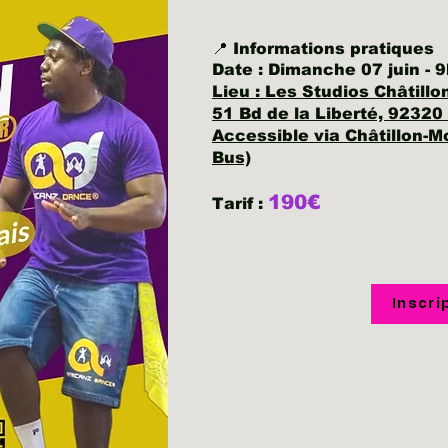
📍 Informations pratiques
Date : Dimanche 07 juin -
Lieu : Les Studios Châtillo
51 Bd de la Liberté, 92320 
Accessible via Châtillon-M
Bus)
190€
Tarif :
Inscri