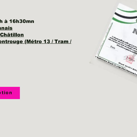
 9h à 16h30mn
nnais
Châtillon
ontrouge (Métro 13 / Tram /
ption