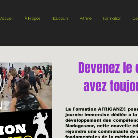
Accueil
À Propos
Nos cours
Vitrine
Formation
Co
Devenez le
avez toujo
La Formation AFRICANZ® pose 
journée immersive dédiée à la
développement des compétence
Madagascar, cette nouvelle édi
rejoindre une communauté dyn
fondamentales de la méthode