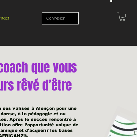
ntact
Connexion
 coach que vous
urs rêvé d’être
ses valises à Alençon pour une
 danse, à la pédagogie et au
s. Après le succès rencontré à
tion offre l’opportunité unique de
amique et d’acquérir les bases
 AFRICANZ®.