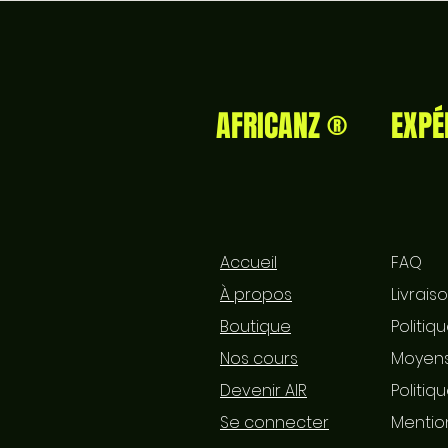
AFRICANZ ®
EXPÉ
Accueil
FAQ
À propos
Livrais
Boutique
Politiq
Nos cours
Moyens
Devenir AIR
Politiq
Se connecter
Mentio