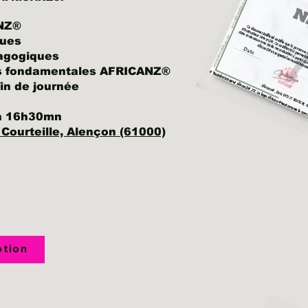
ANZ®
ques
dagogiques
es fondamentales AFRICANZ®
fin de journée
 à 16h30mn
 Courteille, Alençon (61000)
ption