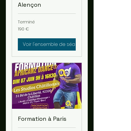
Alençon
Terminé
190
190 €
euros
Voir l'ensemble de séances
Formation à Paris