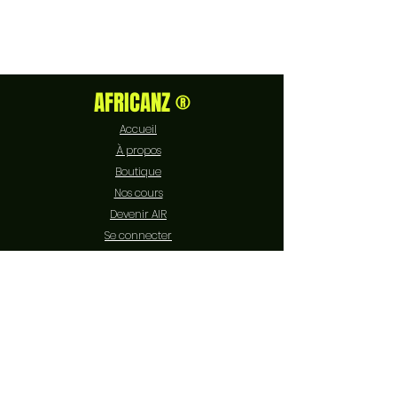
AFRICANZ ®
Accueil
À propos
Boutique
Nos cours
Devenir AIR
Se connecter
Contact
EXPÉRIENCE
FAQ
Livraison et retours
Politique de boutique
Moyens de paiement
Politique de cookies