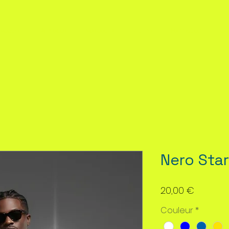
Accueil
À Propos
Nos cours
Vitrine
Formation
Co
Nero Sta
Prix
20,00 €
Couleur
*