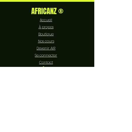
AFRICANZ ®
Accueil
À propos
Boutique
Nos cours
Devenir AIR
Se connecter
Contact
EXPÉRIENCE
FAQ
Livraison et retours
Politique de boutique
Moyens de paiement
Politique de cookies
Mentions légales
SUIVEZ-NOUS