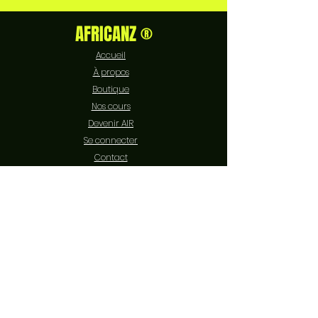
AFRICANZ ®
Accueil
À propos
Boutique
Nos cours
Devenir AIR
Se connecter
Contact
EXPÉRIENCE
FAQ
Livraison et retours
Politique de boutique
Moyens de paiement
Politique de cookies
Mentions légales
SUIVEZ-NOUS