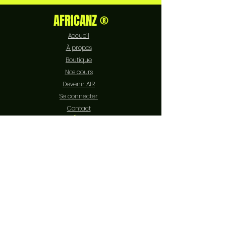
AFRICANZ ®
Accueil
À propos
Boutique
Nos cours
Devenir AIR
Se connecter
Contact
EXPÉRIENCE
FAQ
Livraison et retours
Politique de boutique
Moyens de paiement
Politique de cookies
Mentions légales
SUIVEZ-NOUS