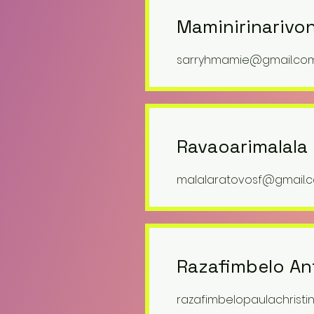
Maminirinarivon
sarryhmamie@gmail.co
Ravaoarimalala 
malalaratovosf@gmail.
Razafimbelo An
razafimbelopaulachrist