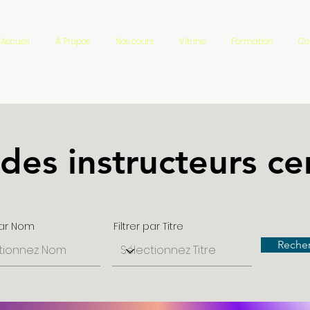
Accueil
À Propos
Nos cours
Vitrine
Formation
Co
 des instructeurs cer
 par Nom
Filtrer par Titre
Reche