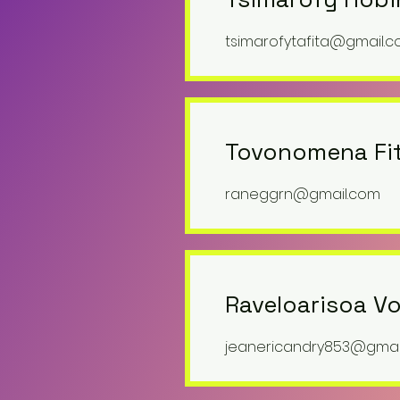
tsimarofytafita@gmail.
Tovonomena Fi
raneggrn@gmail.com
Raveloarisoa Vo
jeanericandry853@gmai