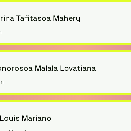
irina Tafitasoa Mahery
m
norosoa Malala Lovatiana
om
Louis Mariano