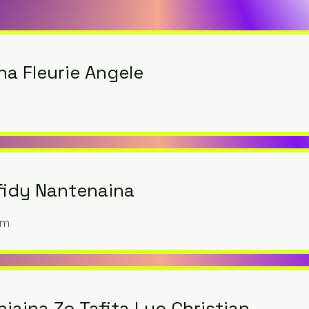
na Fleurie Angele
fidy Nantenaina
om
iaina Zo Tafita Luc Christian