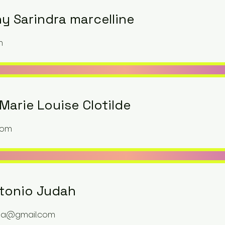
y Sarindra marcelline
m
Marie Louise Clotilde
com
tonio Judah
ina@gmail.com