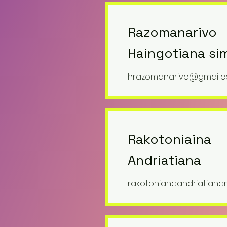
Razomanarivo
Haingotiana si
hrazomanarivo@gmail.
Rakotoniaina
Andriatiana
rakotonianaandriatian