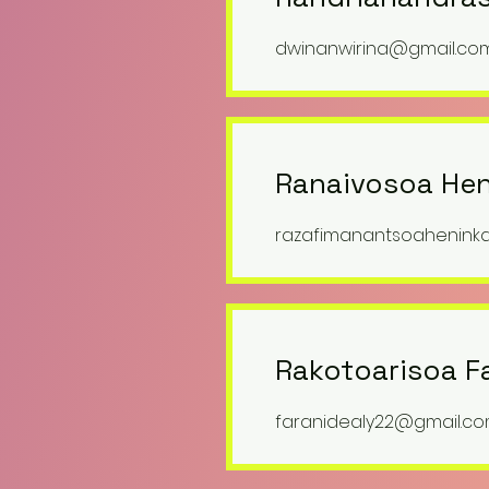
dwinanwirina@gmail.co
Ranaivosoa Hen
razafimanantsoahenink
Rakotoarisoa F
faranidealy22@gmail.c