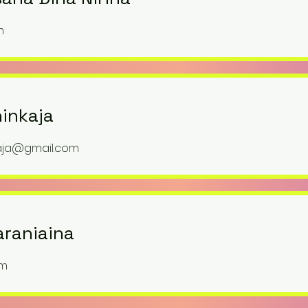
m
inkaja
aja@gmail.com
araniaina
om