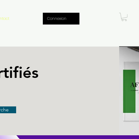
ntact
Connexion
tifiés
rche