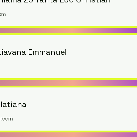
com
tiavana Emmanuel
latiana
l.com