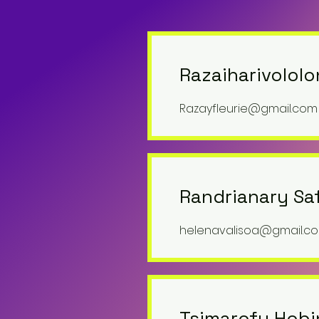
Razaiharivololo
Razayfleurie@gmail.com
Randrianary Sa
helenavalisoa@gmail.c
Tsimarofy Hobin