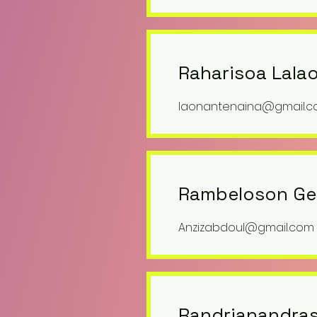
Raharisoa Lala
laonantenaina@gmail.
Rambeloson Geo
Anzizabdoul@gmail.com
Randrianandras