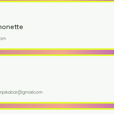
monette
com
ampikabar@gmail.com