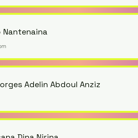
o Nantenaina
com
rges Adelin Abdoul Anziz
ana Dina Nirina