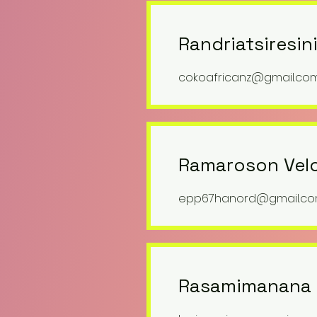
Randriatsiresin
cokoafricanz@gmail.co
Ramaroson Velo
epp67hanord@gmail.c
Rasamimanana 