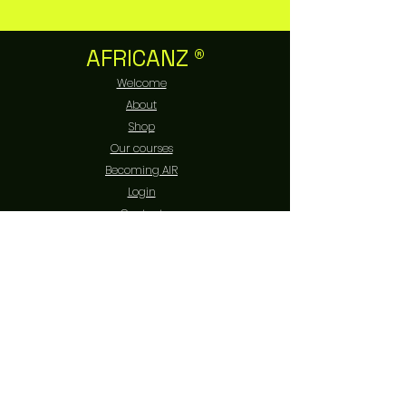
AFRICANZ ®
Welcome
About
Shop
Our courses
Becoming AIR
Login
Contact
EXPERIENCE
FAQ
Livraison et retours
Politique de boutique
Moyens de paiement
Politique de cookies
Mentions légales
FOLLOW US