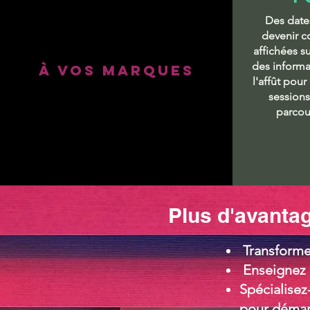
Des date
devenir c
affichées s
des informat
à VOS MARQUES
l'affût pour
session
parcou
Plus d'avantages
Transforme
Enseignez i
Spécialisez
pour démar