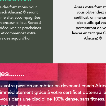
s des formations pour
Après votre format
oach AfricanZ
® seront
vous obtiendrez 
ur le site, accompagnées
certificat, un manue
ions sur le lieu. Restez à
des outils qui vo
 découvrir les prochaines
permettront de v
s et commencez votre
lancer en tant que 
rs dès aujourd'hui !
AfricanZ ®
........
z votre passion en métier en devenant coach Afric
mmédiatement grâce à votre certificat obtenu à la 
-vous dans une discipline 100% danse, sans fitness
rer rapidement.