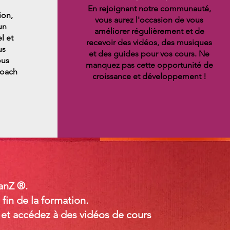
En rejoignant notre communauté,
ion,
vous aurez l'occasion de vous
un
améliorer régulièrement et de
l et
recevoir des vidéos, des musiques
us
et des guides pour vos cours. Ne
ous
manquez pas cette opportunité de
Coach
croissance et développement !
anZ ®.
fin de la formation.
, et accédez à des vidéos de cours