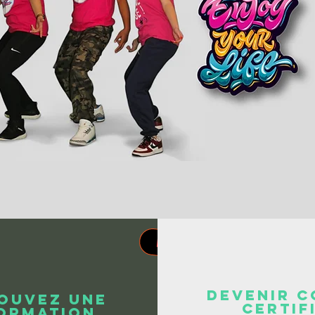
ISA
Devenir 
ouvez une
certif
ormation