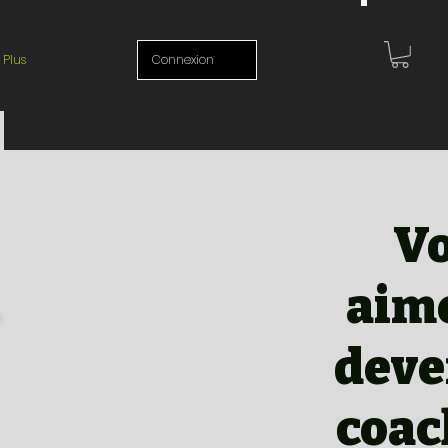
Plus
Connexion
V
aim
deve
coac