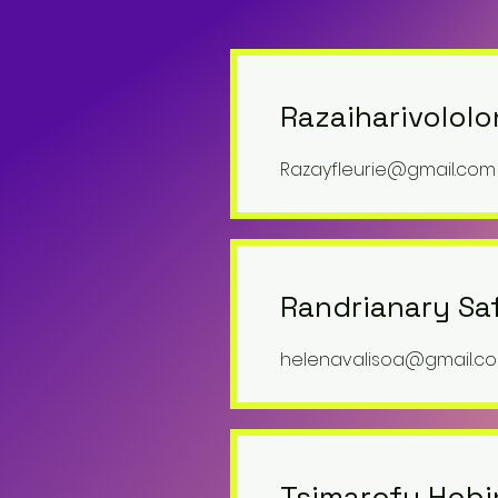
Razaiharivololo
Razayfleurie@gmail.com
Randrianary Sa
helenavalisoa@gmail.c
Tsimarofy Hobin