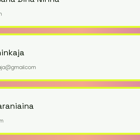
m
inkaja
aja@gmail.com
araniaina
om