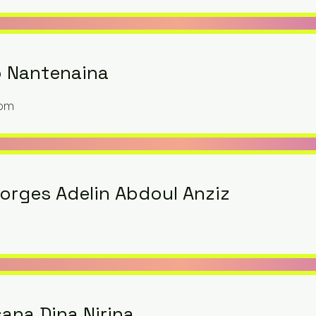
o Nantenaina
com
rges Adelin Abdoul Anziz
ana Dina Nirina