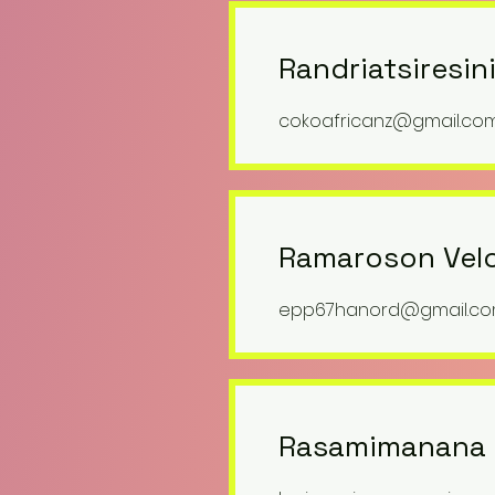
Randriatsiresin
cokoafricanz@gmail.co
Ramaroson Velo
epp67hanord@gmail.c
Rasamimanana 