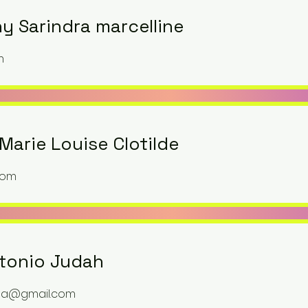
y Sarindra marcelline
m
Marie Louise Clotilde
com
tonio Judah
ina@gmail.com