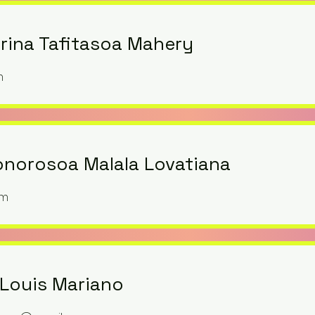
irina Tafitasoa Mahery
m
norosoa Malala Lovatiana
om
Louis Mariano