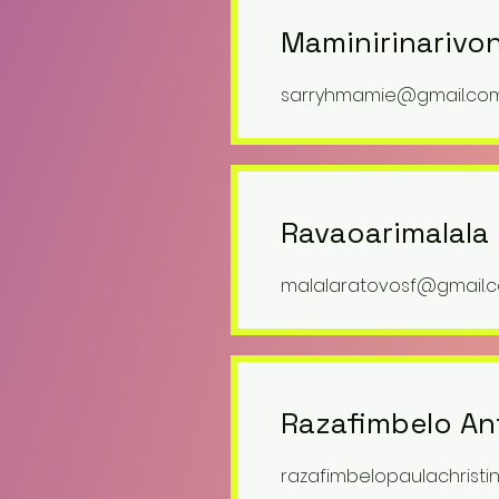
Maminirinarivon
sarryhmamie@gmail.co
Ravaoarimalala 
malalaratovosf@gmail.
Razafimbelo An
razafimbelopaulachrist