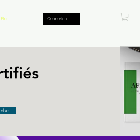
Plus
Connexion
tifiés
rche