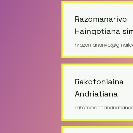
Razomanarivo
Haingotiana si
hrazomanarivo@gmail.
Rakotoniaina
Andriatiana
rakotonianaandriatian