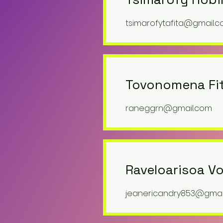
tsimarofytafita@gmail.
Tovonomena Fi
raneggrn@gmail.com
Raveloarisoa Vo
jeanericandry853@gmai