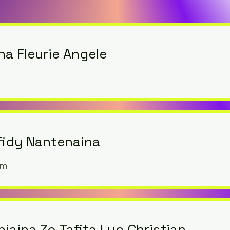
na Fleurie Angele
fidy Nantenaina
om
iaina Zo Tafita Luc Christian