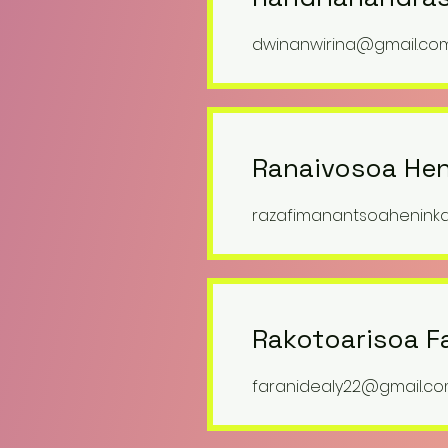
dwinanwirina@gmail.co
Ranaivosoa Hen
razafimanantsoahenink
Rakotoarisoa F
faranidealy22@gmail.c