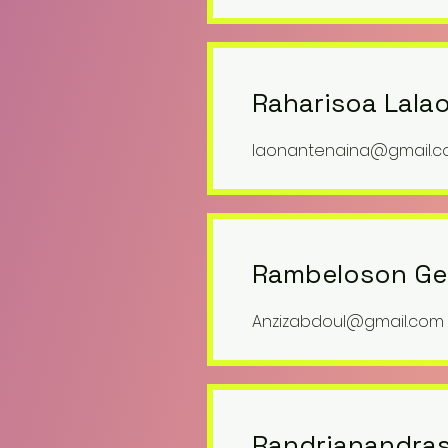
Raharisoa Lala
laonantenaina@gmail.
Rambeloson Geo
Anzizabdoul@gmail.com
Randrianandras