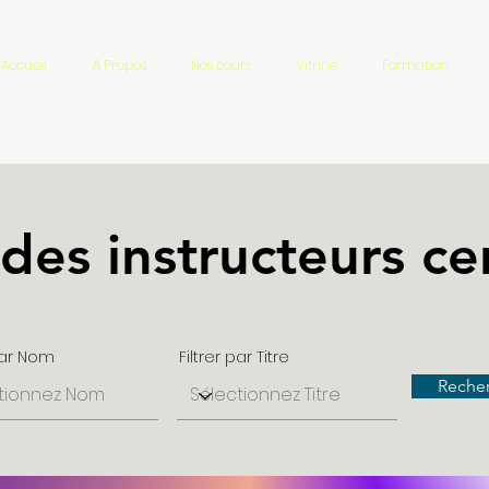
Accueil
À Propos
Nos cours
Vitrine
Formation
 des instructeurs cer
 par Nom
Filtrer par Titre
Reche