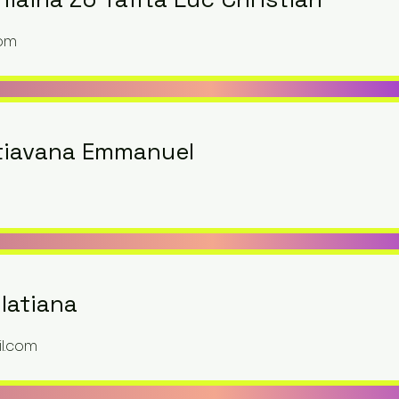
com
tiavana Emmanuel
latiana
l.com