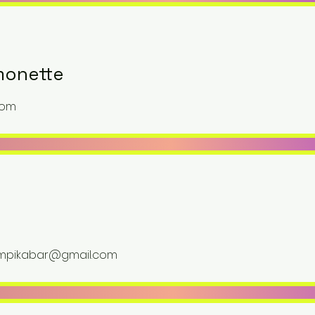
monette
com
ampikabar@gmail.com