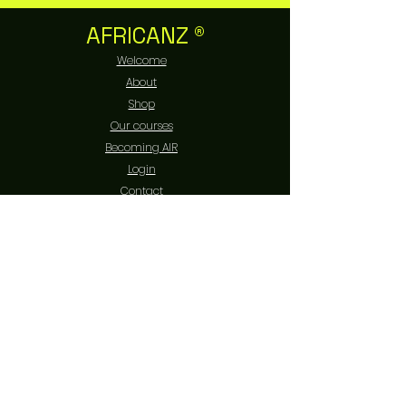
AFRICANZ ®
Welcome
About
Shop
Our courses
Becoming AIR
Login
Contact
EXPERIENCE
FAQ
Livraison et retours
Politique de boutique
Moyens de paiement
Politique de cookies
Mentions légales
FOLLOW US