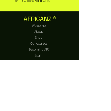
en tailles enfant.
AFRICANZ ®
Welcome
About
Shop
Our courses
Becoming AIR
Login
Contact
EXPERIENCE
FAQ
Livraison et retours
Politique de boutique
Moyens de paiement
Politique de cookies
Mentions légales