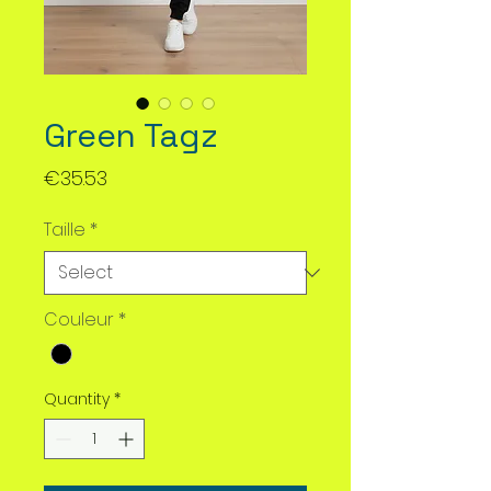
Green Tagz
Price
€35.53
Taille
*
Couleur
*
Quantity
*