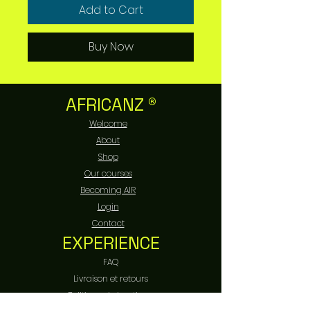
Add to Cart
Buy Now
AFRICANZ ®
Welcome
About
Shop
Our courses
Becoming AIR
Login
Contact
EXPERIENCE
FAQ
Livraison et retours
Politique de boutique