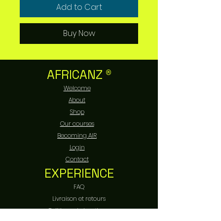
Add to Cart
Buy Now
AFRICANZ ®
Welcome
About
Shop
Our courses
Becoming AIR
Login
Contact
EXPERIENCE
FAQ
Livraison et retours
Politique de boutique