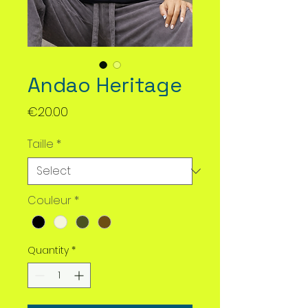
Andao Heritage
Price
€20.00
Taille
*
Couleur
*
Quantity
*