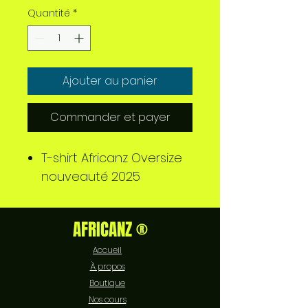
Quantité
*
Ajouter au panier
Commander et payer
T-shirt Africanz Oversize
nouveauté 2025
AFRICANZ ®
Accueil
À propos
Boutique
Nos cours