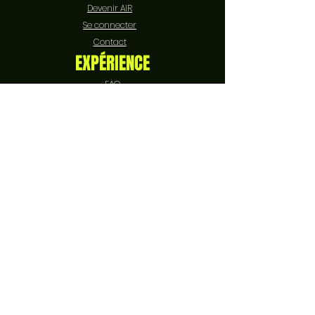
Devenir AIR
Se connecter
Contact
EXPÉRIENCE
FAQ
Livraison et retours
Politique de boutique
Moyens de paiement
Politique de cookies
Mentions légales
SUIVEZ-NOUS
Facebook
Instagram
YouTube
TikTok
RECEVEZ NOTRE