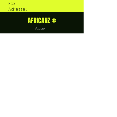
Fax :
Adresse :
AFRICANZ ®
Accueil
À propos
Boutique
Nos cours
Devenir AIR
Se connecter
Contact
EXPÉRIENCE
FAQ
Livraison et retours
Politique de boutique
Moyens de paiement
Politique de cookies
Mentions légales