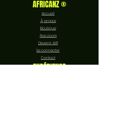
AFRICANZ ®
Accueil
À propos
Boutique
Nos cours
Devenir AIR
Se connecter
Contact
EXPÉRIENCE
FAQ
Livraison et retours
Politique de boutique
Moyens de paiement
Politique de cookies
Mentions légales
SUIVEZ-NOUS
Facebook